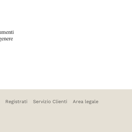
cumenti
 genere
Registrati
Servizio Clienti
Area legale