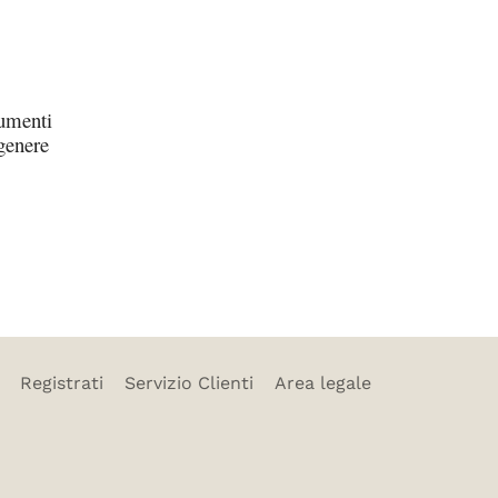
cumenti
 genere
Registrati
Servizio Clienti
Area legale