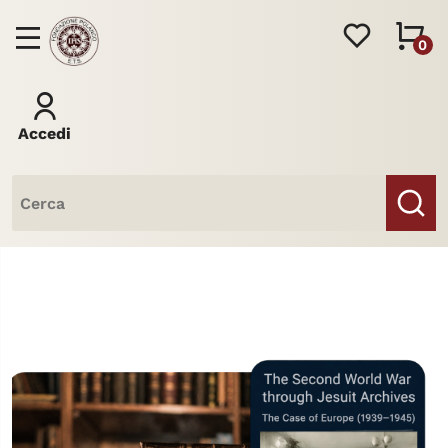
0
Accedi
Libri
Riviste